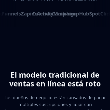
kFunnels
Zapier
Calendly
ActiveCampaign
Mailchimp
HubSpot
Clic
El modelo tradicional de
ventas en línea está roto
Los dueños de negocio están cansados de pagar
múltiples suscripciones y lidiar con